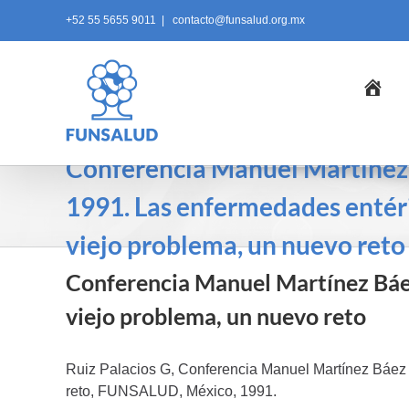
Skip
+52 55 5655 9011
|
contacto@funsalud.org.mx
to
content
Ini
Conferencia Manuel Martínez
1991. Las enfermedades entéri
viejo problema, un nuevo reto
Conferencia Manuel Martínez Báe
viejo problema, un nuevo reto
Ruiz Palacios G, Conferencia Manuel Martínez Báez 
reto, FUNSALUD, México, 1991.