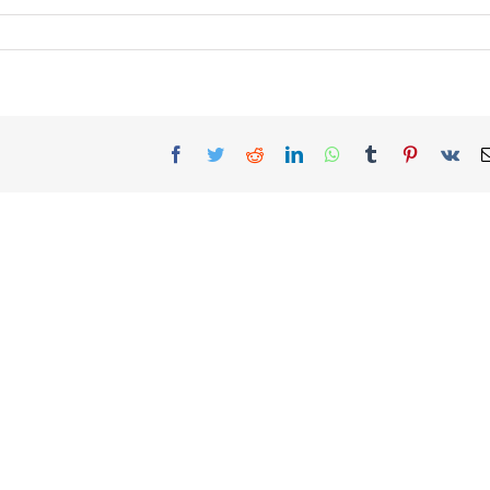
Facebook
Twitter
Reddit
LinkedIn
WhatsApp
Tumblr
Pinterest
Vk