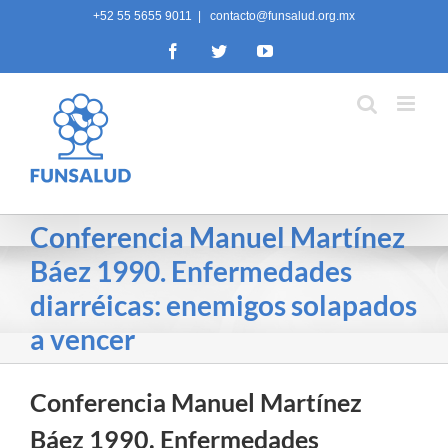
Skip
+52 55 5655 9011
|
contacto@funsalud.org.mx
to
Facebook
Twitter
YouTube
content
Conferencia Manuel Martínez
Báez 1990. Enfermedades
diarréicas: enemigos solapados
a vencer
Conferencia Manuel Martínez
Báez 1990. Enfermedades