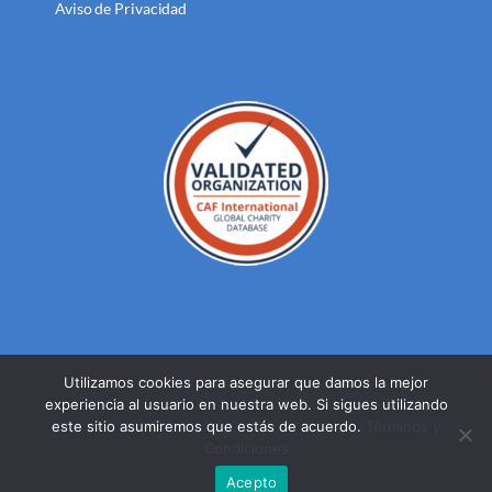
Aviso de Privacidad
Utilizamos cookies para asegurar que damos la mejor
experiencia al usuario en nuestra web. Si sigues utilizando
© DERECHOS RESERVADOS FUNDACION MEXICANA PARA LA
este sitio asumiremos que estás de acuerdo.
Términos y
SALUD A.C. 2023 |
AVISO DE PRIVACIDAD
Condiciones
Facebook
Twitter
YouTube
Acepto