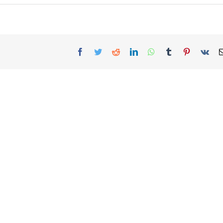
Facebook
Twitter
Reddit
LinkedIn
WhatsApp
Tumblr
Pinterest
Vk