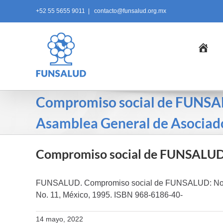
Skip
+52 55 5655 9011
|
contacto@funsalud.org.mx
to
content
Ini
Compromiso social de FUNS
Asamblea General de Asociad
Compromiso social de FUNSALUD:
FUNSALUD. Compromiso social de FUNSALUD: No
No. 11, México, 1995. ISBN 968-6186-40-
14 mayo, 2022