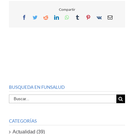
Compartir
Facebook
Twitter
Reddit
LinkedIn
WhatsApp
Tumblr
Pinterest
Vk
Email
BUSQUEDA EN FUNSALUD
Buscar
por:
CATEGORÍAS
Actualidad (39)