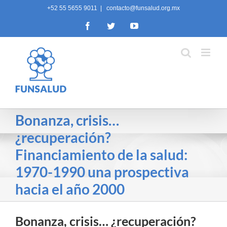
Skip
+52 55 5655 9011
|
contacto@funsalud.org.mx
to
Facebook
Twitter
YouTube
content
Bonanza, crisis…
¿recuperación?
Financiamiento de la salud:
1970-1990 una prospectiva
hacia el año 2000
Bonanza, crisis… ¿recuperación?