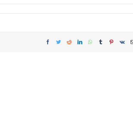
Facebook
Twitter
Reddit
LinkedIn
WhatsApp
Tumblr
Pinterest
Vk