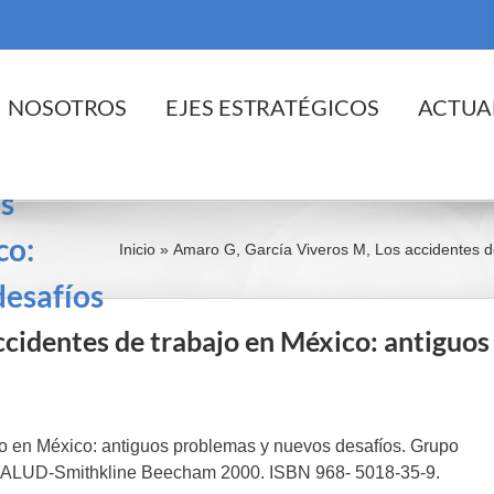
cio
NOSOTROS
EJES ESTRATÉGICOS
ACTUA
os
co:
Inicio
»
Amaro G, García Viveros M, Los accidentes d
desafíos
cidentes de trabajo en México: antiguos
jo en México: antiguos problemas y nuevos desafíos. Grupo
SALUD-Smithkline Beecham 2000. ISBN 968- 5018-35-9.