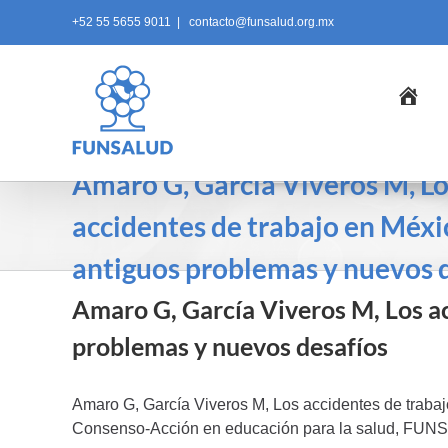
Skip
+52 55 5655 9011
|
contacto@funsalud.org.mx
to
content
Ini
Amaro G, García Viveros M, L
accidentes de trabajo en Méxi
antiguos problemas y nuevos 
Amaro G, García Viveros M, Los ac
problemas y nuevos desafíos
Amaro G, García Viveros M, Los accidentes de traba
Consenso-Acción en educación para la salud, FUN