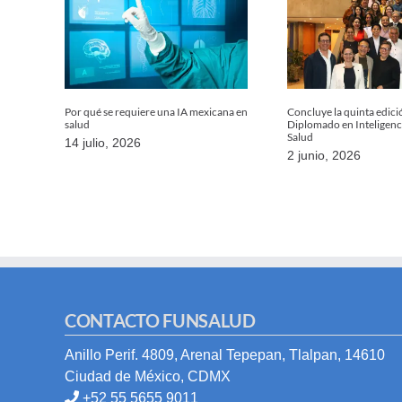
Por qué se requiere una IA mexicana en
Concluye la quinta edici
salud
Diplomado en Inteligencia
Salud
14 julio, 2026
2 junio, 2026
CONTACTO FUNSALUD
Anillo Perif. 4809, Arenal Tepepan, Tlalpan, 14610
Ciudad de México, CDMX
+52 55 5655 9011