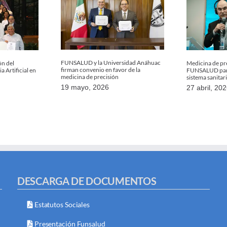
FUNSALUD y la Universidad Anáhuac
ón del
Medicina de pre
firman convenio en favor de la
 Artificial en
FUNSALUD para
medicina de precisión
sistema sanitar
19 mayo, 2026
27 abril, 20
DESCARGA DE DOCUMENTOS
Estatutos Sociales
Presentación Funsalud