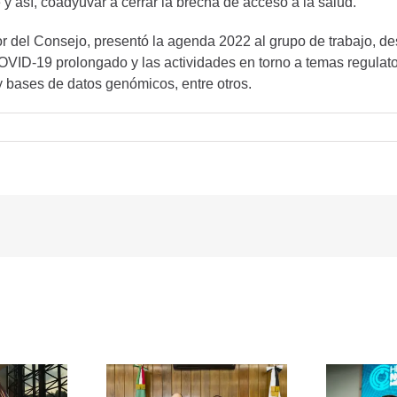
e y así, coadyuvar a cerrar la brecha de acceso a la salud.
r del Consejo, presentó la agenda 2022 al grupo de trabajo, de
VID-19 prolongado y las actividades en torno a temas regulator
y bases de datos genómicos, entre otros.