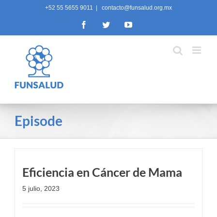
Skip
+52 55 5655 9011
|
contacto@funsalud.org.mx
to
Facebook
Twitter
YouTube
content
Episode
Eficiencia en Cáncer de Mama
5 julio, 2023