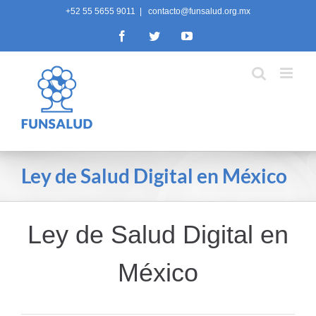
Skip
+52 55 5655 9011
|
contacto@funsalud.org.mx
to
Facebook
Twitter
YouTube
content
Ley de Salud Digital en México
Ley de Salud Digital en
México