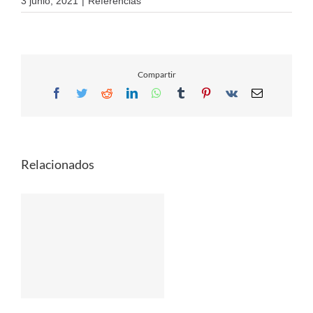
3 junio, 2021
|
Referencias
Compartir
Facebook
Twitter
Reddit
LinkedIn
WhatsApp
Tumblr
Pinterest
Vk
Email
Relacionados