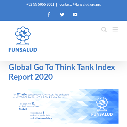
Skip
+52 55 5655 9011
|
contacto@funsalud.org.mx
to
Facebook
Twitter
YouTube
content
Global Go To Think Tank Index
Report 2020
View
Larger
Image