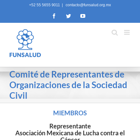
Skip
+52 55 5655 9011
|
contacto@funsalud.org.mx
to
Facebook
Twitter
YouTube
content
Comité de Representantes de
Organizaciones de la Sociedad
Civil
MIEMBROS
Representante
Asociación Mexicana de Lucha contra el
Cáncer