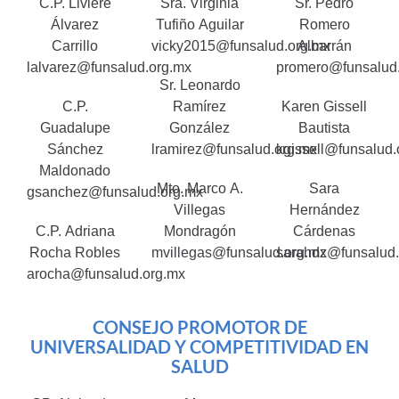
C.P. Liviere
Sra. Virginia
Sr. Pedro
Álvarez
Tufiño Aguilar
Romero
Carrillo
vicky2015@funsalud.org.mx
Albarrán
lalvarez@funsalud.org.mx
promero@funsalud
Sr. Leonardo
C.P.
Ramírez
Karen Gissell
Guadalupe
González
Bautista
Sánchez
lramirez@funsalud.org.mx
kgissell@funsalud.
Maldonado
Mto. Marco A.
Sara
gsanchez@funsalud.org.mx
Villegas
Hernández
C.P. Adriana
Mondragón
Cárdenas
Rocha Robles
mvillegas@funsalud.org.mx
sarahdz@funsalud.
arocha@funsalud.org.mx
CONSEJO PROMOTOR DE
UNIVERSALIDAD Y COMPETITIVIDAD EN
SALUD