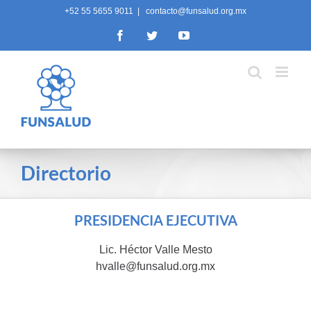
Skip
+52 55 5655 9011
|
contacto@funsalud.org.mx
to
Facebook
Twitter
YouTube
content
Directorio
PRESIDENCIA EJECUTIVA
Lic. Héctor Valle Mesto
hvalle@funsalud.org.mx