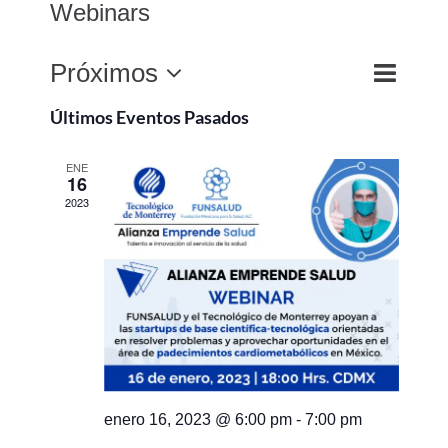
Webinars
Navega
Próximos
Búsqued
Lista
Buscar
de
y
Seleccionar
Últimos Eventos Pasados
vistas
navegac
fecha.
de
de
ENE
Evento
16
vistas
2023
de
Eventos
enero 16, 2023 @ 6:00 pm
-
7:00 pm