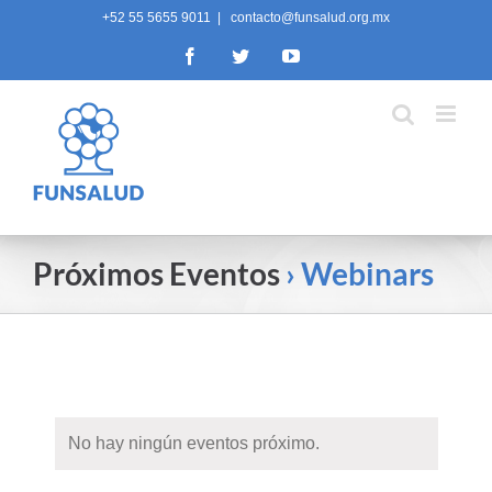
Skip
+52 55 5655 9011
|
contacto@funsalud.org.mx
to
Facebook
Twitter
YouTube
content
Próximos Eventos
› Webinars
No hay ningún eventos próximo.