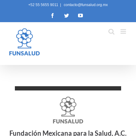
Skip
+52 55 5655 9011
|
contacto@funsalud.org.mx
to
Facebook
Twitter
YouTube
content
Fundación Mexicana para la Salud, A.C.