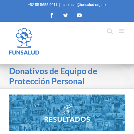
Skip
+52 55 5655 9011
|
contacto@funsalud.org.mx
to
Facebook
Twitter
YouTube
content
Donativos de Equipo de
Protección Personal