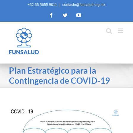
Skip
+52 55 5655 9011
|
contacto@funsalud.org.mx
to
Facebook
Twitter
YouTube
content
Plan Estratégico para la
Contingencia de COVID-19