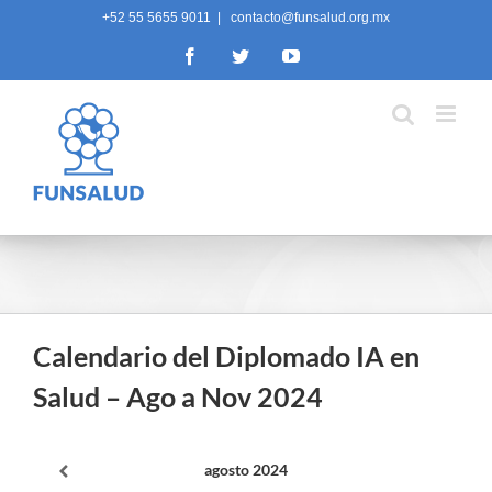
Skip
+52 55 5655 9011
|
contacto@funsalud.org.mx
to
Facebook
Twitter
YouTube
content
Calendario del Diplomado IA en
Salud – Ago a Nov 2024
agosto
2024