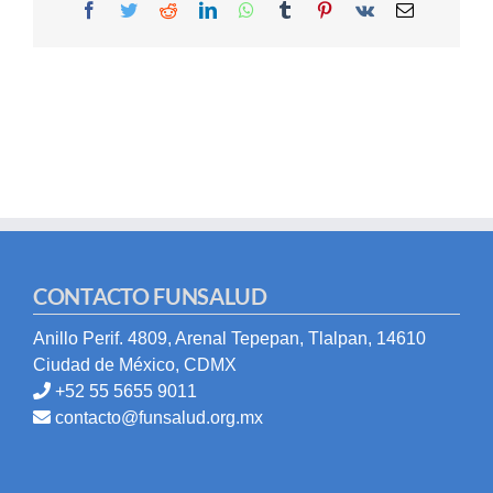
Facebook
Twitter
Reddit
LinkedIn
WhatsApp
Tumblr
Pinterest
Vk
Email
CONTACTO FUNSALUD
Anillo Perif. 4809, Arenal Tepepan, Tlalpan, 14610
Ciudad de México, CDMX
+52 55 5655 9011
contacto@funsalud.org.mx