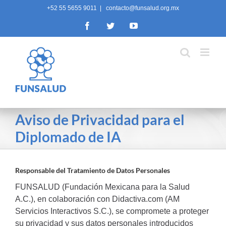
Skip
+52 55 5655 9011
|
contacto@funsalud.org.mx
to
Facebook
Twitter
YouTube
content
Aviso de Privacidad para el
Diplomado de IA
Responsable del Tratamiento de Datos Personales
FUNSALUD (Fundación Mexicana para la Salud
A.C.), en colaboración con Didactiva.com (AM
Servicios Interactivos S.C.), se compromete a proteger
su privacidad y sus datos personales introducidos