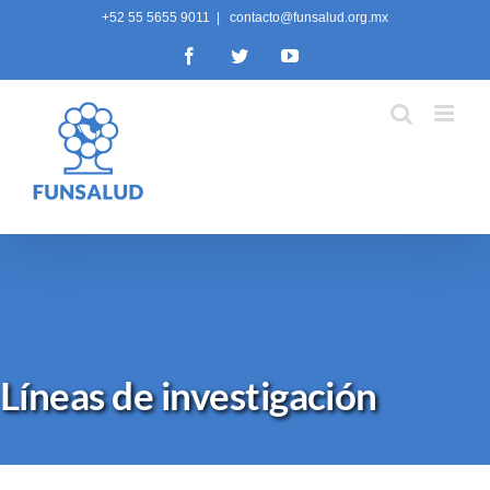
Skip
+52 55 5655 9011
|
contacto@funsalud.org.mx
to
Facebook
Twitter
YouTube
content
Líneas de investigación