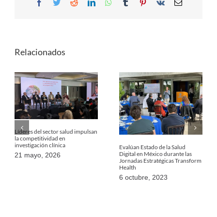
Facebook
Twitter
Reddit
LinkedIn
WhatsApp
Tumblr
Pinterest
Vk
Email
Relacionados
Líderes del sector salud impulsan
la competitividad en
investigación clínica
Evalúan Estado de la Salud
Digital en México durante las
21 mayo, 2026
Jornadas Estratégicas Transform
Health
6 octubre, 2023