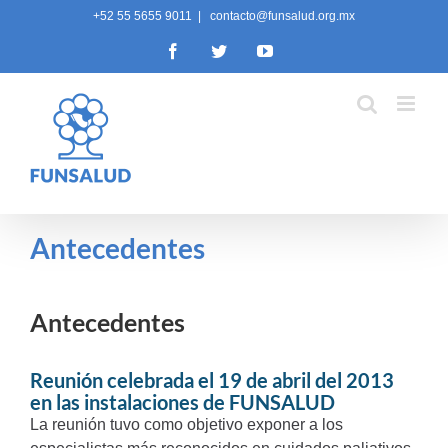
Skip
+52 55 5655 9011
|
contacto@funsalud.org.mx
to
Facebook
Twitter
YouTube
content
Antecedentes
Antecedentes
Reunión celebrada el 19 de abril del 2013
en las instalaciones de FUNSALUD
La reunión tuvo como objetivo exponer a los