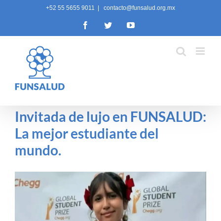
Skip
+52 55 5655 9011
|
contacto@funsalud.org.mx
to
Facebook
Twitter
YouTube
content
Invitada de lujo en FUNSALUD:
La mejor estudiante del
mundo.
View
Larger
Image