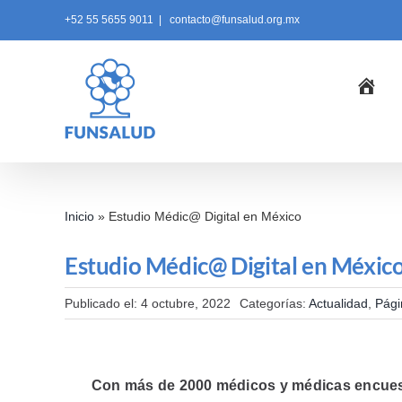
Skip
+52 55 5655 9011
|
contacto@funsalud.org.mx
to
content
Ini
Inicio
»
Estudio Médic@ Digital en México
Estudio Médic@ Digital en Méxic
Publicado el: 4 octubre, 2022
Categorías:
Actualidad
,
Pági
Con más de 2000 médicos y médicas encuesta