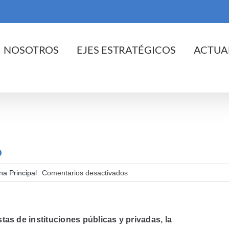
cio
NOSOTROS
EJES ESTRATÉGICOS
ACTUA
o
en
na Principal
Comentarios desactivados
Estudio
Médic@
Digital
en
México
s de instituciones públicas y privadas, la