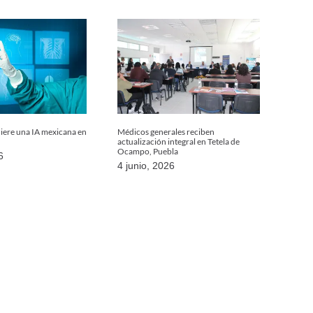
uiere una IA mexicana en
Médicos generales reciben
actualización integral en Tetela de
Ocampo, Puebla
6
4 junio, 2026