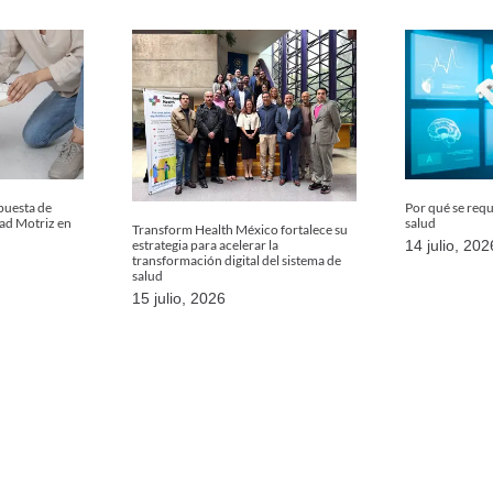
uesta de
Por qué se req
dad Motriz en
salud
Transform Health México fortalece su
estrategia para acelerar la
14 julio, 202
transformación digital del sistema de
salud
15 julio, 2026