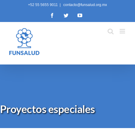
Skip
+52 55 5655 9011
|
contacto@funsalud.org.mx
to
Facebook
Twitter
YouTube
content
Proyectos especiales