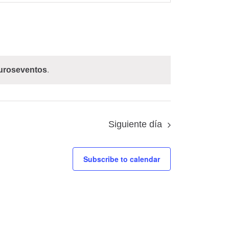
vistas
de
Evento
turoseventos
.
Siguiente día
Subscribe to calendar