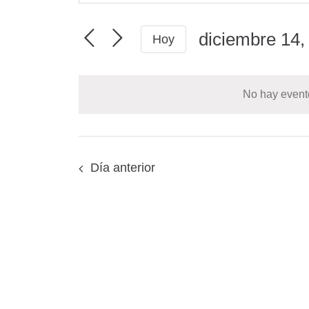
y
palabra
navegació
clave.
diciembre 14,
de
Hoy
Busca
vistas
Seleccionar
Eventos
de
para
fecha.
Eventos
No hay event
la
palabra
clave.
Día anterior