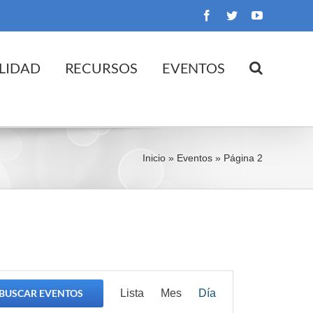
Facebook
Twitter
YouTube
LIDAD
RECURSOS
EVENTOS
Inicio
»
Eventos
»
Página 2
Navegación
BUSCAR EVENTOS
Lista
Mes
Día
de